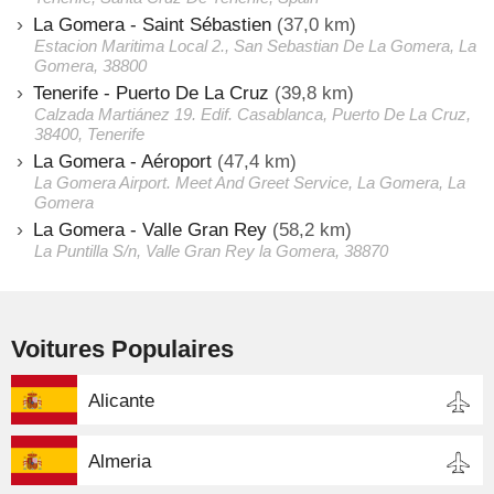
La Gomera - Saint Sébastien
(37,0 km)
Estacion Maritima Local 2., San Sebastian De La Gomera, La
Gomera, 38800
Tenerife - Puerto De La Cruz
(39,8 km)
Calzada Martiánez 19. Edif. Casablanca, Puerto De La Cruz,
38400, Tenerife
La Gomera - Aéroport
(47,4 km)
La Gomera Airport. Meet And Greet Service, La Gomera, La
Gomera
La Gomera - Valle Gran Rey
(58,2 km)
La Puntilla S/n, Valle Gran Rey la Gomera, 38870
Voitures Populaires
Alicante
Almeria