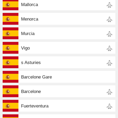
Mallorca
Menorca
Murcia
Vigo
s Asturies
Barcelone Gare
Barcelone
Fuerteventura