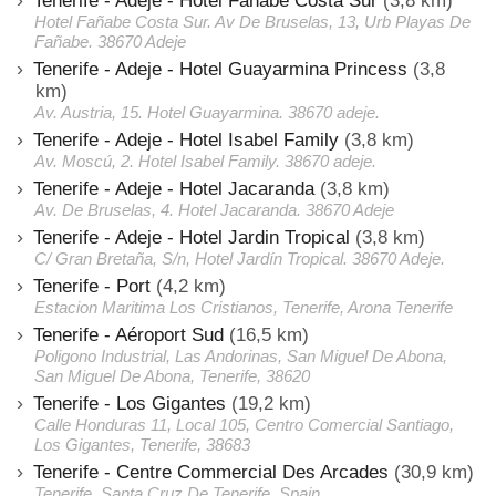
Tenerife - Adeje - Hotel Fanabe Costa Sur
(3,8 km)
Hotel Fañabe Costa Sur. Av De Bruselas, 13, Urb Playas De
Fañabe. 38670 Adeje
Tenerife - Adeje - Hotel Guayarmina Princess
(3,8
km)
Av. Austria, 15. Hotel Guayarmina. 38670 adeje.
Tenerife - Adeje - Hotel Isabel Family
(3,8 km)
Av. Moscú, 2. Hotel Isabel Family. 38670 adeje.
Tenerife - Adeje - Hotel Jacaranda
(3,8 km)
Av. De Bruselas, 4. Hotel Jacaranda. 38670 Adeje
Tenerife - Adeje - Hotel Jardin Tropical
(3,8 km)
C/ Gran Bretaña, S/n, Hotel Jardín Tropical. 38670 Adeje.
Tenerife - Port
(4,2 km)
Estacion Maritima Los Cristianos, Tenerife, Arona Tenerife
Tenerife - Aéroport Sud
(16,5 km)
Poligono Industrial, Las Andorinas, San Miguel De Abona,
San Miguel De Abona, Tenerife, 38620
Tenerife - Los Gigantes
(19,2 km)
Calle Honduras 11, Local 105, Centro Comercial Santiago,
Los Gigantes, Tenerife, 38683
Tenerife - Centre Commercial Des Arcades
(30,9 km)
Tenerife, Santa Cruz De Tenerife, Spain