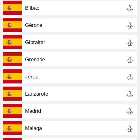
Bilbao
Gérone
Gibraltar
Grenade
Jerez
Lanzarote
Madrid
Malaga