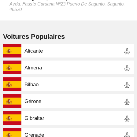
Avda. Fausto Caruana Nº23 Puerto De Sagunto, Sagunto,
46520
Voitures Populaires
Alicante
Almeria
Bilbao
Gérone
Gibraltar
Grenade