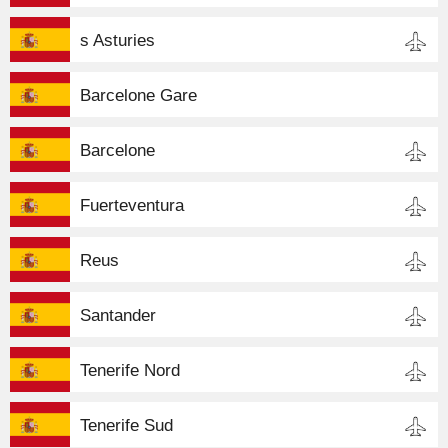
s Asturies
Barcelone Gare
Barcelone
Fuerteventura
Reus
Santander
Tenerife Nord
Tenerife Sud