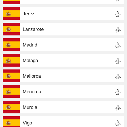
Jerez
Lanzarote
Madrid
Malaga
Mallorca
Menorca
Murcia
Vigo