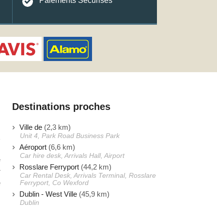
Paiements Sécurisés
Destinations proches
Ville de
(2,3 km)
Unit 4, Park Road Business Park
Aéroport
(6,6 km)
Car hire desk, Arrivals Hall, Airport
e
Rosslare Ferryport
(44,2 km)
r
Car Rental Desk, Arrivals Terminal, Rosslare
e
Ferryport, Co Wexford
Dublin - West Ville
(45,9 km)
s
Dublin