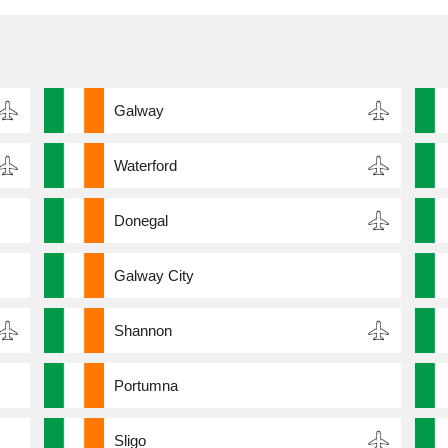
Galway
Waterford
Donegal
Galway City
Shannon
Portumna
Sligo