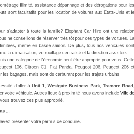
ométrage illimité, assistance dépannage et des dérogations pour le
ts sont facultatifs pour les location de voitures aux Etats-Unis et l
r s'adapter à toute la famille? Elephant Car Hire ont une relatio
us ne conseillons de réserver très tôt pour ces types de voitures. L
nt limitées, même en basse saison. De plus, tous nos véhicules son
a climatisation, verrouillage centralisé et la direction assistée.
 puis une catégorie de l'économie peut être approprié pour vous. Cett
Peugeot 106, Citroen C1, Fiat Panda, Peugeot 206, Peugeot 206 e
 les bagages, mais sont de carburant pour les trajets urbains.
essité d'aller à
Unit 1, Westgate Business Park, Tramore Road
er votre véhicule. Autres lieux à proximité nous avons include
Ville d
 vous trouvez ces plus approprié.
s ...
 devez présenter votre permis de conduire.