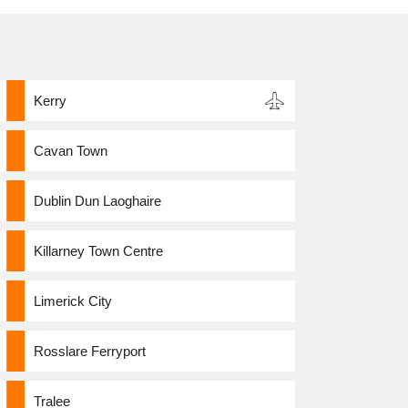
Kerry
Cavan Town
Dublin Dun Laoghaire
Killarney Town Centre
Limerick City
Rosslare Ferryport
Tralee