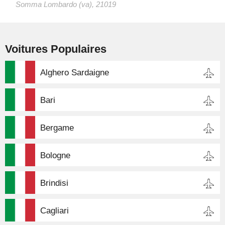
Somma Lombardo (va), 21019
Voitures Populaires
Alghero Sardaigne
Bari
Bergame
Bologne
Brindisi
Cagliari