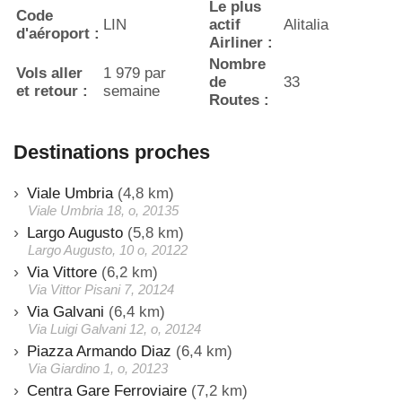
Le plus
Code
LIN
actif
Alitalia
d'aéroport :
Airliner :
Nombre
Vols aller
1 979 par
de
33
et retour :
semaine
Routes :
Destinations proches
Viale Umbria
(4,8 km)
Viale Umbria 18, o, 20135
Largo Augusto
(5,8 km)
Largo Augusto, 10 o, 20122
Via Vittore
(6,2 km)
Via Vittor Pisani 7, 20124
Via Galvani
(6,4 km)
Via Luigi Galvani 12, o, 20124
Piazza Armando Diaz
(6,4 km)
Via Giardino 1, o, 20123
Centra Gare Ferroviaire
(7,2 km)