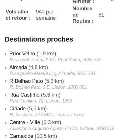
Airliner :
Nombre
Vols aller
940 par
de
81
et retour :
semaine
Routes :
Destinations proches
Prior Velho
(1,9 km)
R.salgado Zenha,lt.1/2, Prior Velho, 2685 332
Almada
(4,8 km)
R.salgueiro Maia,9 Lj.g, Almada, 2805 234
R Bolhao Pato
(5,3 km)
R. Bolhao Pato, 3 E, Lisbon, 1700 081
Rua Castilho
(5,3 km)
Rua Castilho, 72, Lisbon, 1250
Cidade
(5,5 km)
R. Castilho, 72 A/B/C, Lisboa, Lisbon
Centre - Ville
(6,3 km)
Av.antonio Augusto Aguiar,24 C/d, Lisboa, 1050 016
Carnaxide
(10,5 km)