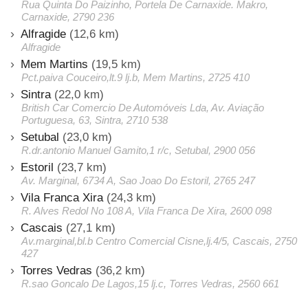
Rua Quinta Do Paizinho, Portela De Carnaxide. Makro,
Carnaxide, 2790 236
Alfragide
(12,6 km)
Alfragide
Mem Martins
(19,5 km)
Pct.paiva Couceiro,lt.9 lj.b, Mem Martins, 2725 410
Sintra
(22,0 km)
British Car Comercio De Automóveis Lda, Av. Aviação
Portuguesa, 63, Sintra, 2710 538
Setubal
(23,0 km)
R.dr.antonio Manuel Gamito,1 r/c, Setubal, 2900 056
Estoril
(23,7 km)
Av. Marginal, 6734 A, Sao Joao Do Estoril, 2765 247
Vila Franca Xira
(24,3 km)
R. Alves Redol No 108 A, Vila Franca De Xira, 2600 098
Cascais
(27,1 km)
Av.marginal,bl.b Centro Comercial Cisne,lj.4/5, Cascais, 2750
427
Torres Vedras
(36,2 km)
R.sao Goncalo De Lagos,15 lj.c, Torres Vedras, 2560 661