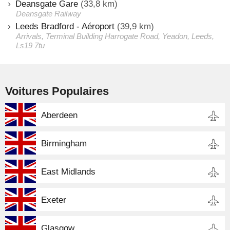
Deansgate Gare
(33,8 km)
Deansgate Railway
Leeds Bradford - Aéroport
(39,9 km)
Arrivals, Terminal Building Harrogate Road, Yeadon, Leeds,
Ls19 7tu
Voitures Populaires
Aberdeen
Birmingham
East Midlands
Exeter
Glasgow