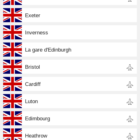
Exeter
Inverness
La gare d'Edinburgh
Bristol
Cardiff
Luton
Edimbourg
Heathrow