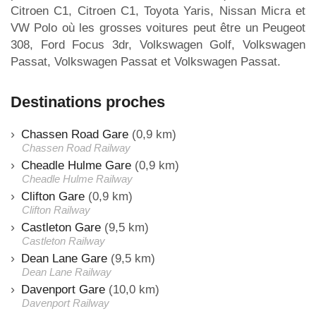
Citroen C1, Citroen C1, Toyota Yaris, Nissan Micra et
VW Polo où les grosses voitures peut être un Peugeot
308, Ford Focus 3dr, Volkswagen Golf, Volkswagen
Passat, Volkswagen Passat et Volkswagen Passat.
Destinations proches
Chassen Road Gare
(0,9 km)
Chassen Road Railway
Cheadle Hulme Gare
(0,9 km)
Cheadle Hulme Railway
Clifton Gare
(0,9 km)
Clifton Railway
Castleton Gare
(9,5 km)
Castleton Railway
Dean Lane Gare
(9,5 km)
Dean Lane Railway
Davenport Gare
(10,0 km)
Davenport Railway